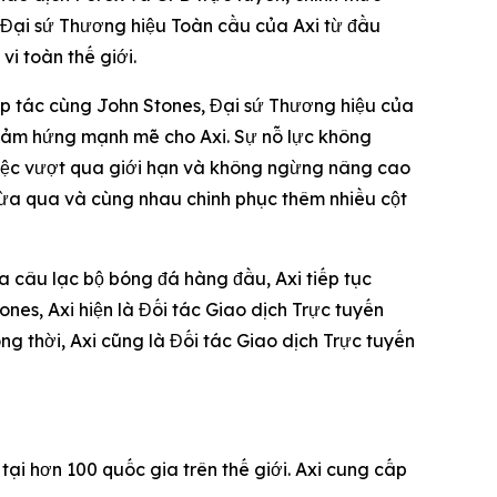
à Đại sứ Thương hiệu Toàn cầu của Axi từ đầu
i toàn thế giới.
hợp tác cùng John Stones, Đại sứ Thương hiệu của
ền cảm hứng mạnh mẽ cho Axi. Sự nỗ lực không
 việc vượt qua giới hạn và không ngừng nâng cao
vừa qua và cùng nhau chinh phục thêm nhiều cột
a câu lạc bộ bóng đá hàng đầu, Axi tiếp tục
ones, Axi hiện là Đối tác Giao dịch Trực tuyến
g thời, Axi cũng là Đối tác Giao dịch Trực tuyến
ại hơn 100 quốc gia trên thế giới. Axi cung cấp