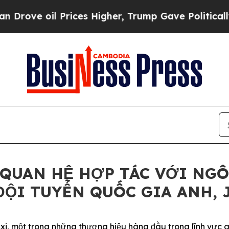
rove oil Prices Higher, Trump Gave Politically 
 QUAN HỆ HỢP TÁC VỚI NGÔ
ĐỘI TUYỂN QUỐC GIA ANH,
 một trong những thương hiệu hàng đầu trong lĩnh vực gi