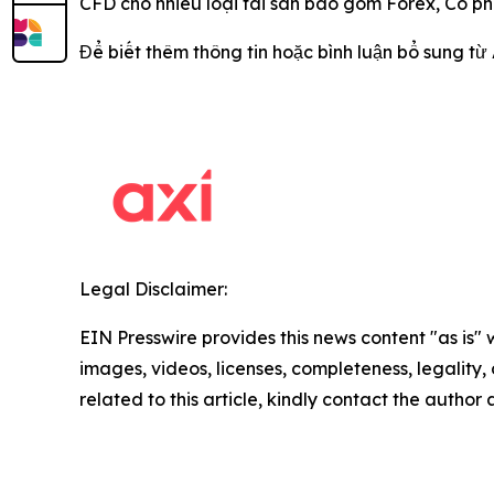
CFD cho nhiều loại tài sản bao gồm Forex, Cổ ph
Để biết thêm thông tin hoặc bình luận bổ sung từ A
Legal Disclaimer:
EIN Presswire provides this news content "as is" 
images, videos, licenses, completeness, legality, o
related to this article, kindly contact the author