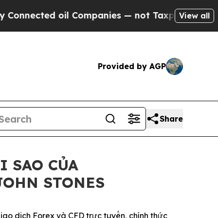
Connected oil Companies — not Taxpayers — the C
View all
Provided by AGP
Share
I SAO CỦA
 JOHN STONES
ao dịch Forex và CFD trực tuyến, chính thức