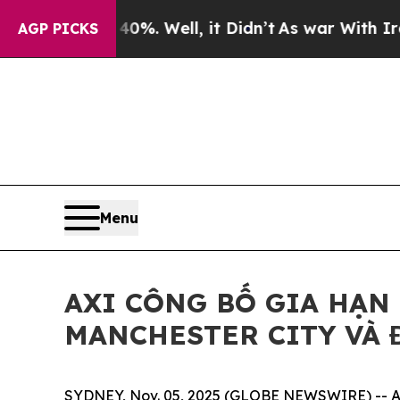
 Around 40%. Well, it Didn’t
As war With Iran D
AGP PICKS
Menu
AXI CÔNG BỐ GIA HẠN
MANCHESTER CITY VÀ 
SYDNEY, Nov. 05, 2025 (GLOBE NEWSWIRE) -- Axi,