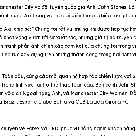
Manchester City và đội tuyển quốc gia Anh, John Stones. L
ành cùng Axi trong vai trò đại diện thương hiệu trên phạm v
 Axi, chia sẻ: “Chúng tôi rất vui mừng khi được tiếp tục 
 và khát vọng vươn tới sự xuất sắc, những giá trị đã truy
ạnh tranh phản ánh chính xác cam kết của chúng tôi trong
c tiếp tục xây dựng trên những thành công trong hai năm 
u Toàn cầu, cùng các mối quan hệ hợp tác chiến lược với b
t trong lĩnh vực tài trợ thể thao toàn cầu. Bên cạnh John St
ần vô địch Ngoại hạng Anh, và Manchester City Women. Đồn
Brazil, Esporte Clube Bahia và CLB LaLiga Girona FC.
u chuyên về Forex và CFD, phục vụ hàng nghìn khách hàng t