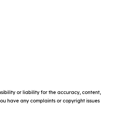
ility or liability for the accuracy, content,
f you have any complaints or copyright issues