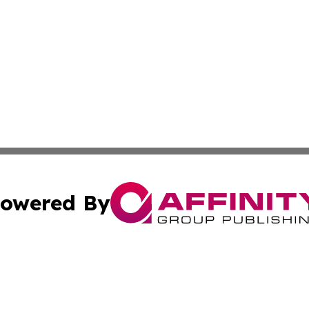
owered By
ubmit Press Release
Terms & Conditions
Copyright/DMCA
nc. dba Affinity Group Publishing & Cambodia Business Pr