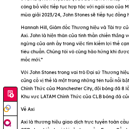
công bố việc tiếp tục hợp tác với ngôi sao của 
mùa giải 2023/24, John Stones sẽ tiếp tục đồng h
Hannah Hill, Giám đốc Thương hiệu và Tài trợ của
Axi. John là hiện thân của tinh thần chiến thắng
ngừng của anh ấy trong việc tìm kiếm lợi thế c
tiêu chuẩn. Chúng tôi vô cùng hào hứng khi đượ
mốc mới.”
Với John Stones trong vai trò Đại sứ Thương hiệ
củng cố vị thế là một trong những tên tuổi nổi bậ
Chính Thức của Manchester City, đội bóng đã 8 l
Khu vực LATAM Chính Thức của CLB bóng đá của 
Về Axi
Axi là thương hiệu giao dịch trực tuyến toàn cầ