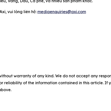
iếu, Vàng, Dầu, Cà phê, và nhiều sản phẩm khác.
xi, vui lòng liên hệ:
mediaenquiries@axi.com
without warranty of any kind. We do not accept any responsib
r reliability of the information contained in this article. I
 above.