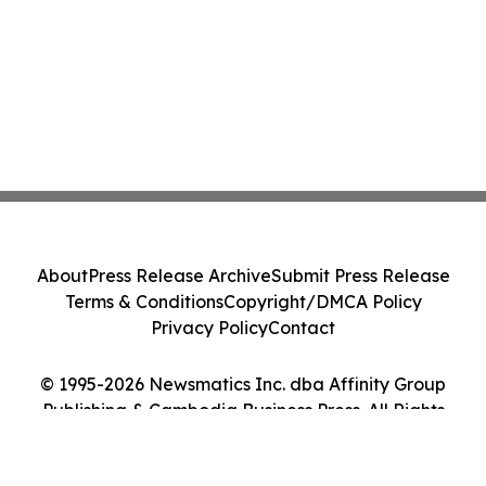
About
Press Release Archive
Submit Press Release
Terms & Conditions
Copyright/DMCA Policy
Privacy Policy
Contact
© 1995-2026 Newsmatics Inc. dba Affinity Group
Publishing & Cambodia Business Press. All Rights
Reserved.
Cookie Settings / Your Privacy Choices